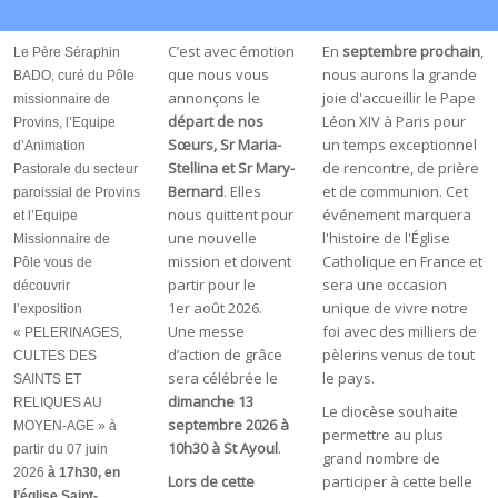
C’est avec émotion
En
septembre prochain
,
Le Père Séraphin
que nous vous
nous aurons la grande
BADO, curé du Pôle
annonçons le
joie d'accueillir le Pape
missionnaire de
départ de nos
Léon XIV à Paris pour
Provins, l’Equipe
Sœurs, Sr Maria-
un temps exceptionnel
d’Animation
Stellina et Sr Mary-
de rencontre, de prière
Pastorale du secteur
Bernard
. Elles
et de communion. Cet
paroissial de Provins
nous quittent pour
événement marquera
et l’Equipe
une nouvelle
l'histoire de l'Église
Missionnaire de
mission et doivent
Catholique en France et
Pôle vous de
partir pour le
sera une occasion
découvrir
1er août 2026.
unique de vivre notre
l’exposition
Une messe
foi avec des milliers de
« PELERINAGES,
d’action de grâce
pèlerins venus de tout
CULTES DES
sera célébrée le
le pays.
SAINTS ET
dimanche 13
RELIQUES AU
Le diocèse souhaite
septembre 2026 à
MOYEN-AGE » à
permettre au plus
10h30 à St Ayoul
.
partir du 07 juin
grand nombre de
2026
à 17h30, en
Lors de cette
participer à cette belle
l’église Saint-