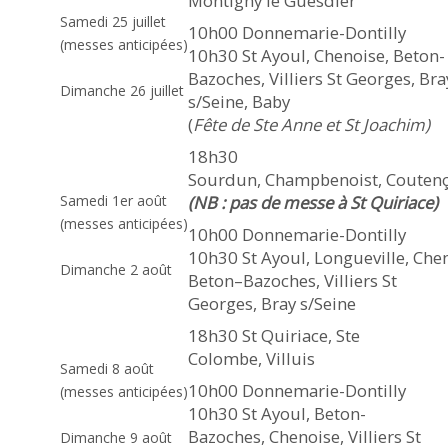
Montigny le Guesdier
Samedi 25 juillet
on les voit vivre dans le monde,
10h00 Donnemarie-Dontilly
(messes anticipées)
mais le culte qu’ils rendent à Dieu
10h30 St Ayoul, Chenoise, Beton-
Bazoches, Villiers St Georges, Bra
demeure invisible.
Dimanche 26 juillet
s/Seine, Baby
(
Fête de Ste Anne et St Joachim)
18h30
Sourdun, Champbenoist, Couten
Samedi 1er août
(NB : pas de messe à St Quiriace)
(messes anticipées)
10h00 Donnemarie-Dontilly
10h30 St Ayoul, Longueville, Che
Dimanche 2 août
Beton–Bazoches, Villiers St
Georges, Bray s/Seine
18h30 St Quiriace, Ste
Colombe, Villuis
Samedi 8 août
10h00 Donnemarie-Dontilly
(messes anticipées)
10h30 St Ayoul, Beton-
Bazoches, Chenoise, Villiers St
Dimanche 9 août