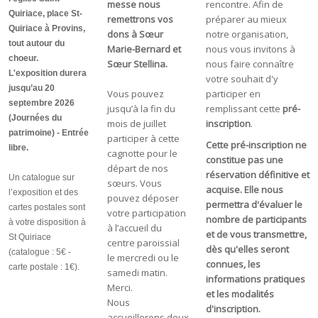
messe nous
rencontre. Afin de
Quiriace, place St-
remettrons vos
préparer au mieux
Quiriace à Provins,
dons à Sœur
notre organisation,
tout autour du
Marie-Bernard et
nous vous invitons à
choeur.
Sœur Stellina.
nous faire connaître
L'exposition durera
votre souhait d'y
jusqu’au 20
Vous pouvez
participer en
septembre 2026
jusqu’à la fin du
remplissant cette
pré-
(Journées du
mois de juillet
inscription
.
patrimoine) - Entrée
participer à cette
Cette pré-inscription ne
libre.
cagnotte pour le
constitue pas une
départ de nos
réservation définitive et
Un catalogue sur
sœurs. Vous
acquise. Elle nous
l’exposition et des
pouvez déposer
permettra d'évaluer le
cartes postales sont
votre participation
nombre de participants
à votre disposition à
à l’accueil du
et de vous transmettre,
St Quiriace
centre paroissial
dès qu'elles seront
(catalogue : 5€ -
le mercredi ou le
connues, les
carte postale : 1€).
samedi matin.
informations pratiques
Merci.
et les modalités
Nous
d'inscription.
accueillerons deux