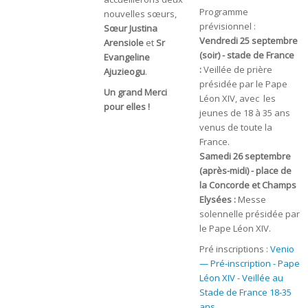
Programme
nouvelles sœurs,
prévisionnel :
Sœur Justina
Vendredi 25 septembre
Arensiole
et
Sr
(soir) - stade de France
Evangeline
:
Veillée de prière
Ajuzieogu
.
présidée par le Pape
Un grand Merci
Léon XIV, avec les
pour elles !
jeunes de 18 à 35 ans
venus de toute la
France.
Samedi 26 septembre
(après-midi) - place de
la Concorde et Champs
Elysées :
Messe
solennelle présidée par
le Pape Léon XIV.
Pré inscriptions :
Venio
— Pré-inscription - Pape
Léon XIV - Veillée au
Stade de France 18-35
ans