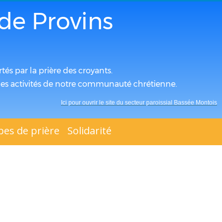
de Provins
tés par la prière des croyants.
s les activités de notre communauté chrétienne.
Ici pour ouvrir le site du secteur paroissial Bassée Montois
es de prière
Solidarité