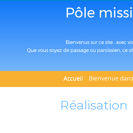
Pôle miss
Bienvenus sur ce site : avec v
Que vous soyez de passage ou paroissien, ce si
Accueil
Bienvenue dans
Réalisation