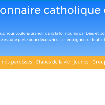
ionnaire catholique 
ous, nous voulons grandir dans la foi, nourris par Dieu et por
te est une porte pour découvrir et se renseigner sur toute
 nos paroisses
Etapes de la vie
Jeunes
Group