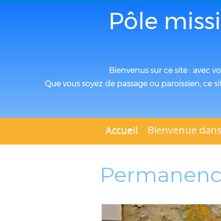
Pôle miss
Bienvenus sur ce site : avec v
Que vous soyez de passage ou paroissien, ce si
Accueil
Bienvenue dans
Permanence