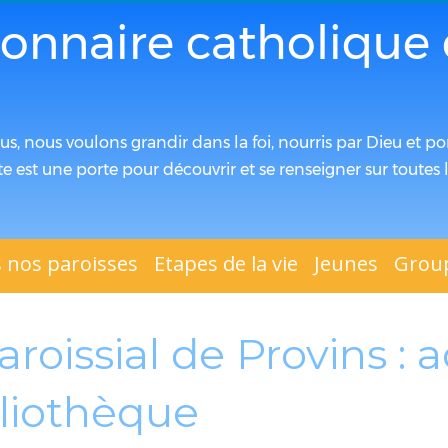
ionnaire catholique 
ous, nous voulons grandir dans la foi, nourris par Dieu et por
te est une porte pour découvrir et se renseigner sur toute
 nos paroisses
Etapes de la vie
Jeunes
Group
roissial de Provins : a
bliothèque