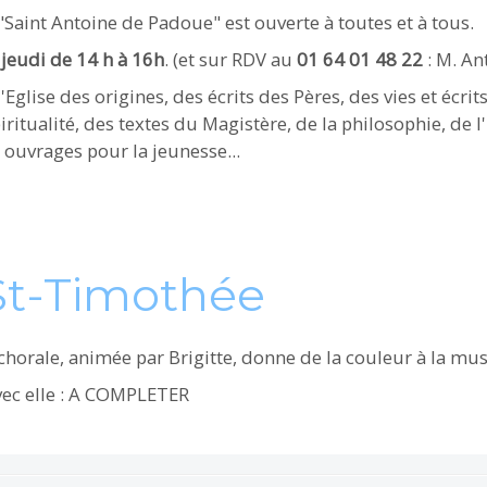
"Saint Antoine de Padoue" est ouverte à toutes et à tous.
e
jeudi de 14 h à 16h
. (et sur RDV au
01 64 01 48 22
: M. An
'Eglise des origines, des écrits des Pères, des vies et écrits
piritualité, des textes du Magistère, de la philosophie, de l
s ouvrages pour la jeunesse...
St-Timothée
chorale, animée par Brigitte, donne de la couleur à la mu
vec elle : A COMPLETER