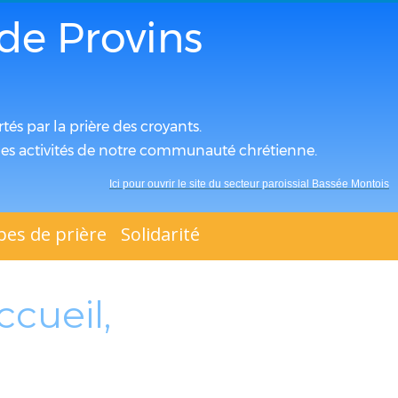
de Provins
tés par la prière des croyants.
s les activités de notre communauté chrétienne.
Ici pour ouvrir le site du secteur paroissial Bassée Montois
es de prière
Solidarité
ccueil,