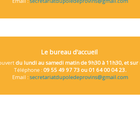
Email :
secretariatdupoledeprovins@gmail.com
Le bureau d'accueil
 ouvert
du lundi au samedi matin de 9h30 à 11h30, et sur 
Téléphone :
09 55 49 97 73 ou
01 64 00 04 23.
Email :
secretariatdupoledeprovins@gmail.com