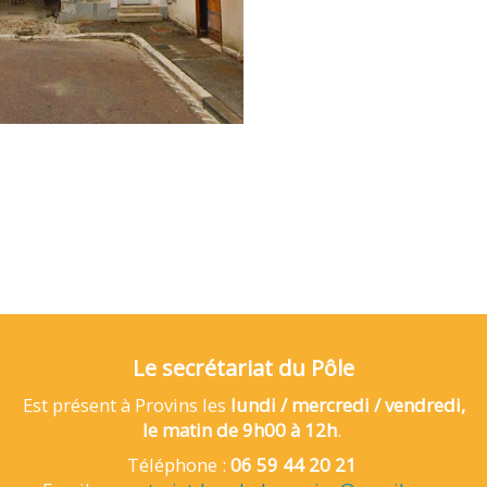
Le secrétariat du Pôle
E
st présent à Provins les
lundi / mercredi / vendredi,
le matin de 9h00 à 12h
.
Téléphone :
06 59 44 20 21