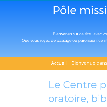
Pôle miss
Bienvenus sur ce site : avec v
Que vous soyez de passage ou paroissien, ce si
Accueil
Bienvenue dans
Le Centre pa
oratoire, bi