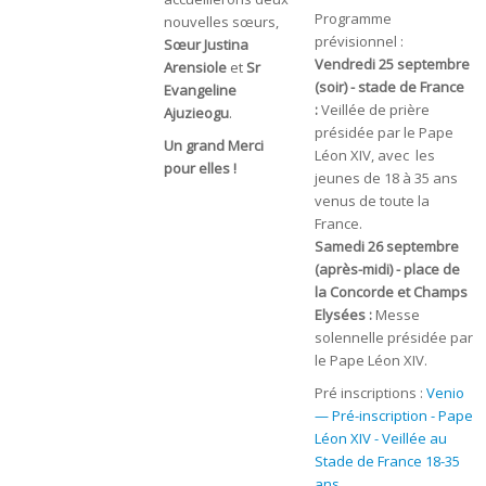
Programme
nouvelles sœurs,
prévisionnel :
Sœur Justina
Vendredi 25 septembre
Arensiole
et
Sr
(soir) - stade de France
Evangeline
:
Veillée de prière
Ajuzieogu
.
présidée par le Pape
Un grand Merci
Léon XIV, avec les
pour elles !
jeunes de 18 à 35 ans
venus de toute la
France.
Samedi 26 septembre
(après-midi) - place de
la Concorde et Champs
Elysées :
Messe
solennelle présidée par
le Pape Léon XIV.
Pré inscriptions :
Venio
— Pré-inscription - Pape
Léon XIV - Veillée au
Stade de France 18-35
ans