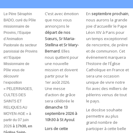
C’est avec émotion
En
septembre prochain
,
Le Père Séraphin
que nous vous
nous aurons la grande
BADO, curé du Pôle
annonçons le
joie d'accueillir le Pape
missionnaire de
départ de nos
Léon XIV à Paris pour
Provins, l’Equipe
Sœurs, Sr Maria-
un temps exceptionnel
d’Animation
Stellina et Sr Mary-
de rencontre, de prière
Pastorale du secteur
Bernard
. Elles
et de communion. Cet
paroissial de Provins
nous quittent pour
événement marquera
et l’Equipe
une nouvelle
l'histoire de l'Église
Missionnaire de
mission et doivent
Catholique en France et
Pôle vous de
partir pour le
sera une occasion
découvrir
1er août 2026.
unique de vivre notre
l’exposition
Une messe
foi avec des milliers de
« PELERINAGES,
d’action de grâce
pèlerins venus de tout
CULTES DES
sera célébrée le
le pays.
SAINTS ET
dimanche 13
RELIQUES AU
Le diocèse souhaite
septembre 2026 à
MOYEN-AGE » à
permettre au plus
10h30 à St Ayoul
.
partir du 07 juin
grand nombre de
2026
à 17h30, en
Lors de cette
participer à cette belle
l’église Saint-