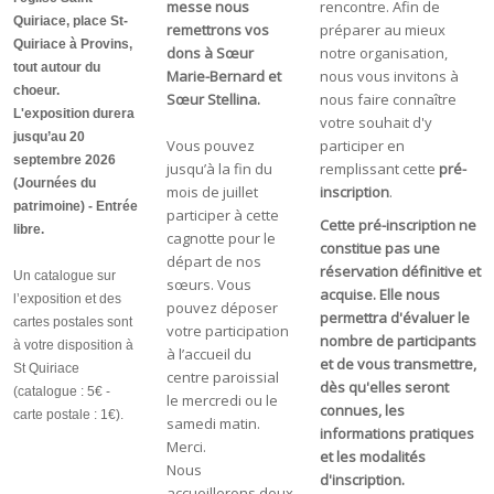
messe nous
rencontre. Afin de
Quiriace, place St-
remettrons vos
préparer au mieux
Quiriace à Provins,
dons à Sœur
notre organisation,
tout autour du
Marie-Bernard et
nous vous invitons à
choeur.
Sœur Stellina.
nous faire connaître
L'exposition durera
votre souhait d'y
jusqu’au 20
Vous pouvez
participer en
septembre 2026
jusqu’à la fin du
remplissant cette
pré-
(Journées du
mois de juillet
inscription
.
patrimoine) - Entrée
participer à cette
Cette pré-inscription ne
libre.
cagnotte pour le
constitue pas une
départ de nos
réservation définitive et
Un catalogue sur
sœurs. Vous
acquise. Elle nous
l’exposition et des
pouvez déposer
permettra d'évaluer le
cartes postales sont
votre participation
nombre de participants
à votre disposition à
à l’accueil du
et de vous transmettre,
St Quiriace
centre paroissial
dès qu'elles seront
(catalogue : 5€ -
le mercredi ou le
connues, les
carte postale : 1€).
samedi matin.
informations pratiques
Merci.
et les modalités
Nous
d'inscription.
accueillerons deux