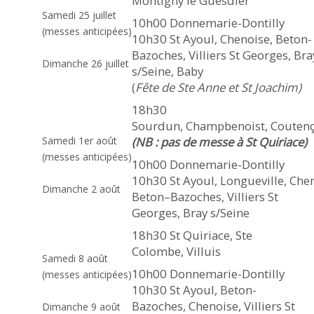
Montigny le Guesdier
Samedi 25 juillet
on les voit vivre dans le monde,
10h00 Donnemarie-Dontilly
(messes anticipées)
mais le culte qu’ils rendent à Dieu
10h30 St Ayoul, Chenoise, Beton-
Bazoches, Villiers St Georges, Bra
demeure invisible.
Dimanche 26 juillet
s/Seine, Baby
(
Fête de Ste Anne et St Joachim)
18h30
Sourdun, Champbenoist, Couten
Samedi 1er août
(NB : pas de messe à St Quiriace)
(messes anticipées)
10h00 Donnemarie-Dontilly
10h30 St Ayoul, Longueville, Che
Dimanche 2 août
Beton–Bazoches, Villiers St
Georges, Bray s/Seine
18h30 St Quiriace, Ste
Colombe, Villuis
Samedi 8 août
10h00 Donnemarie-Dontilly
(messes anticipées)
10h30 St Ayoul, Beton-
Bazoches, Chenoise, Villiers St
Dimanche 9 août