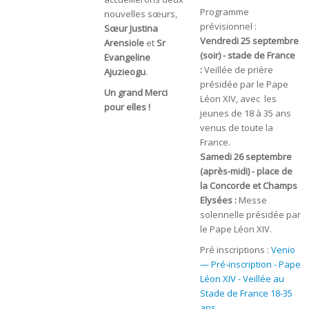
Programme
nouvelles sœurs,
prévisionnel :
Sœur Justina
Vendredi 25 septembre
Arensiole
et
Sr
(soir) - stade de France
Evangeline
:
Veillée de prière
Ajuzieogu
.
présidée par le Pape
Un grand Merci
Léon XIV, avec les
pour elles !
jeunes de 18 à 35 ans
venus de toute la
France.
Samedi 26 septembre
(après-midi) - place de
la Concorde et Champs
Elysées :
Messe
solennelle présidée par
le Pape Léon XIV.
Pré inscriptions :
Venio
— Pré-inscription - Pape
Léon XIV - Veillée au
Stade de France 18-35
ans