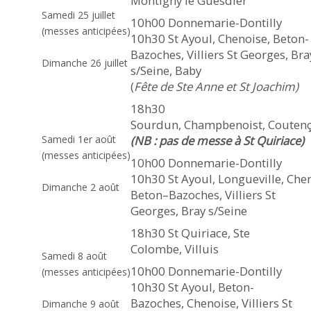
Montigny le Guesdier
Samedi 25 juillet
on les voit vivre dans le monde,
10h00 Donnemarie-Dontilly
(messes anticipées)
mais le culte qu’ils rendent à Dieu
10h30 St Ayoul, Chenoise, Beton-
Bazoches, Villiers St Georges, Bra
demeure invisible.
Dimanche 26 juillet
s/Seine, Baby
(
Fête de Ste Anne et St Joachim)
18h30
Sourdun, Champbenoist, Couten
Samedi 1er août
(NB : pas de messe à St Quiriace)
(messes anticipées)
10h00 Donnemarie-Dontilly
10h30 St Ayoul, Longueville, Che
Dimanche 2 août
Beton–Bazoches, Villiers St
Georges, Bray s/Seine
18h30 St Quiriace, Ste
Colombe, Villuis
Samedi 8 août
10h00 Donnemarie-Dontilly
(messes anticipées)
10h30 St Ayoul, Beton-
Bazoches, Chenoise, Villiers St
Dimanche 9 août