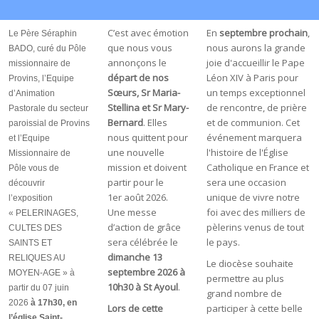
C’est avec émotion
En
septembre prochain
,
Le Père Séraphin
que nous vous
nous aurons la grande
BADO, curé du Pôle
annonçons le
joie d'accueillir le Pape
missionnaire de
départ de nos
Léon XIV à Paris pour
Provins, l’Equipe
Sœurs, Sr Maria-
un temps exceptionnel
d’Animation
Stellina et Sr Mary-
de rencontre, de prière
Pastorale du secteur
Bernard
. Elles
et de communion. Cet
paroissial de Provins
nous quittent pour
événement marquera
et l’Equipe
une nouvelle
l'histoire de l'Église
Missionnaire de
mission et doivent
Catholique en France et
Pôle vous de
partir pour le
sera une occasion
découvrir
1er août 2026.
unique de vivre notre
l’exposition
Une messe
foi avec des milliers de
« PELERINAGES,
d’action de grâce
pèlerins venus de tout
CULTES DES
sera célébrée le
le pays.
SAINTS ET
dimanche 13
RELIQUES AU
Le diocèse souhaite
septembre 2026 à
MOYEN-AGE » à
permettre au plus
10h30 à St Ayoul
.
partir du 07 juin
grand nombre de
2026
à 17h30, en
Lors de cette
participer à cette belle
l’église Saint-