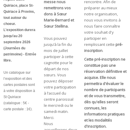
messe nous
rencontre. Afin de
Quiriace, place St-
remettrons vos
préparer au mieux
Quiriace à Provins,
dons à Sœur
notre organisation,
tout autour du
Marie-Bernard et
nous vous invitons à
choeur.
Sœur Stellina.
nous faire connaître
L'exposition durera
votre souhait d'y
jusqu’au 20
Vous pouvez
participer en
septembre 2026
jusqu’à la fin du
remplissant cette
pré-
(Journées du
mois de juillet
inscription
.
patrimoine) - Entrée
participer à cette
Cette pré-inscription ne
libre.
cagnotte pour le
constitue pas une
départ de nos
réservation définitive et
Un catalogue sur
sœurs. Vous
acquise. Elle nous
l’exposition et des
pouvez déposer
permettra d'évaluer le
cartes postales sont
votre participation
nombre de participants
à votre disposition à
à l’accueil du
et de vous transmettre,
St Quiriace
centre paroissial
dès qu'elles seront
(catalogue : 5€ -
le mercredi ou le
connues, les
carte postale : 1€).
samedi matin.
informations pratiques
Merci.
et les modalités
Nous
d'inscription.
accueillerons deux